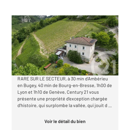
CERDON 01
2
268 m
, 9 pièces
Ref : 8677
Maison à vendre
319 000 €
Visiter le site dédié
RARE SUR LE SECTEUR, à 30 min d'Ambérieu
en Bugey, 40 min de Bourg-en-Bresse, 1h00 de
Lyon et 1h10 de Genève, Century 21 vous
présente une propriété d'exception chargée
d'histoire, qui surplombe la vallée, qui jouit d ...
Voir le détail du bien