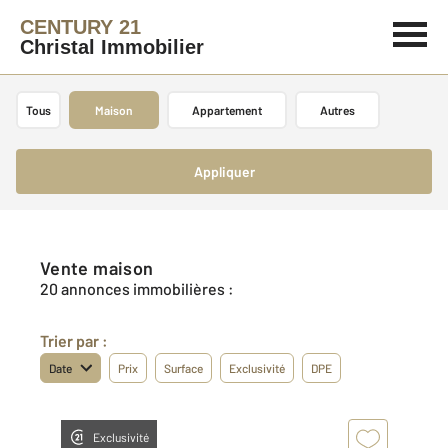
CENTURY 21
Christal Immobilier
Tous
Maison
Appartement
Autres
Appliquer
Vente maison
20 annonces immobilières :
Trier par :
Date
Prix
Surface
Exclusivité
DPE
Exclusivité