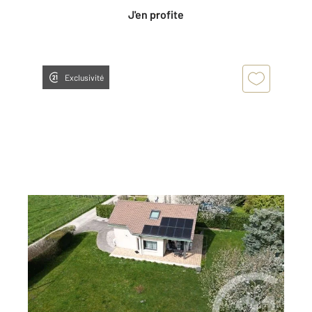
J'en profite
Exclusivité
AMBERIEU EN BUGEY 01
2
95,47 m
, 5 pièces
Ref : 7886
Maison à vendre
309 900 €
Visiter le site dédié