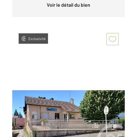
Voir le détail du bien
Exclusivité
AMBERIEU EN BUGEY 01
2
217,32 m
, 8 pièces
Ref : 8134
Maison à vendre
252 000 €