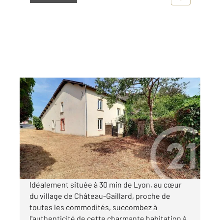
CHATEAU GAILLARD 01
2
93 m
, 4 pièces
Ref : 8731
Maison à vendre
72 000 €
Visiter le site dédié
Idéalement située à 30 min de Lyon, au cœur
du village de Château-Gaillard, proche de
toutes les commodités, succombez à
l'authenticité de cette charmante habitation à