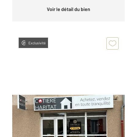
Voir le détail du bien
Exclusivité
AMBERIEU EN BUGEY 01
2
71,44 m
, 1 pièce
Ref : 8237
Maison à vendre
89 900 €