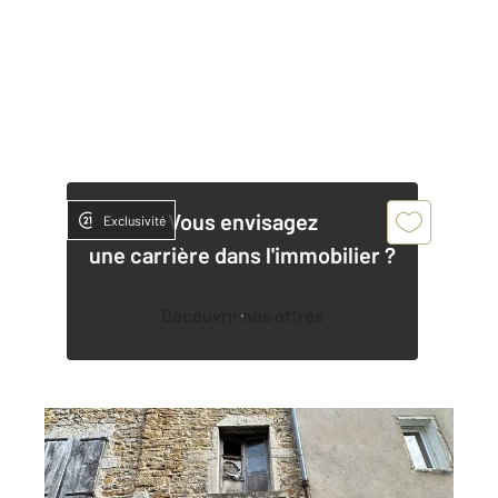
Vous envisagez
Exclusivité
une carrière dans l'immobilier ?
Découvrir nos offres
AMBERIEU EN BUGEY 01
2
50 m
, 2 pièces
Ref : 6555