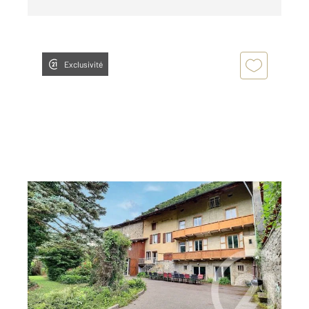
Exclusivité
CERDON 01
2
410,20 m
, 11 pièces
Ref : 8644
Maison à vendre
329 000 €
Visiter le site dédié