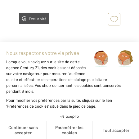
Exclusivité
BOYEUX ST JEROME 01
2
0 m
, 3 pièces
Ref : 8456
Maison à vendre
50 000 €
Visiter le site dédié
Créer une alerte
Découvrez ce garage et ses dépendances à