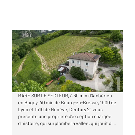
AMBERIEU EN BUGEY 01
2
268 m
, 9 pièces
Ref : 8712
Maison à vendre
319 000 €
Visiter le site dédié
RARE SUR LE SECTEUR, à 30 min d'Ambérieu
en Bugey, 40 min de Bourg-en-Bresse, 1h00 de
Lyon et 1h10 de Genève, Century 21 vous
présente une propriété d'exception chargée
d'histoire, qui surplombe la vallée, qui jouit d ...