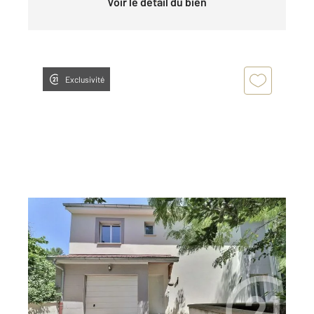
Voir le détail du bien
Exclusivité
AMBERIEU EN BUGEY 01
2
88,21 m
, 5 pièces
Ref : 8661
Maison à vendre
259 900 €
Visiter le site dédié