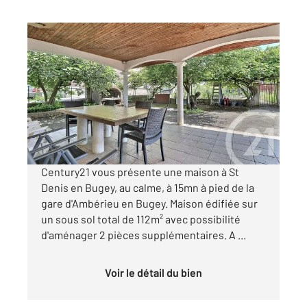
AMBERIEU EN BUGEY 01
2
112,60 m
, 5 pièces
Ref : 8059
Maison à vendre
285 000 €
Visiter le site dédié
Century21 vous présente une maison à St
Denis en Bugey, au calme, à 15mn à pied de la
gare d'Ambérieu en Bugey. Maison édifiée sur
un sous sol total de 112m² avec possibilité
d'aménager 2 pièces supplémentaires. A ...
Voir le détail du bien