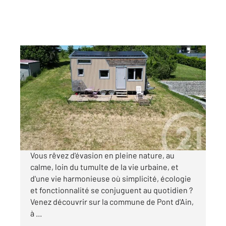
PONT D AIN 01
2
22 m
, 2 pièces
Ref : 8684
Maison à vendre
190 000 €
Visiter le site dédié
Vous rêvez d'évasion en pleine nature, au
calme, loin du tumulte de la vie urbaine, et
d'une vie harmonieuse où simplicité, écologie
et fonctionnalité se conjuguent au quotidien ?
Venez découvrir sur la commune de Pont d'Ain,
à ...