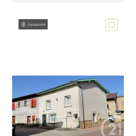
Exclusivité
CHATEAU GAILLARD 01
2
93,08 m
, 4 pièces
Ref : 7822
Maison à vendre
195 000 €
Visiter le site dédié