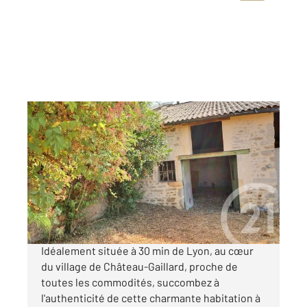
CHATEAU GAILLARD 01
2
73 m
, 2 pièces
Ref : 8475
Maison à vendre
60 000 €
Visiter le site dédié
Idéalement située à 30 min de Lyon, au cœur
du village de Château-Gaillard, proche de
toutes les commodités, succombez à
l'authenticité de cette charmante habitation à