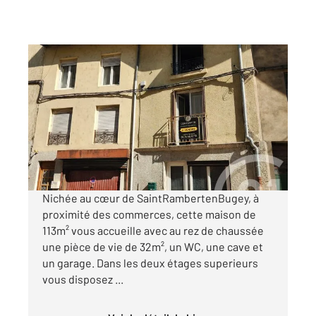
ST RAMBERT EN BUGEY 01
2
113 m
, 5 pièces
Ref : 8667
Maison à vendre
75 000 €
Visiter le site dédié
Nichée au cœur de SaintRambertenBugey, à
proximité des commerces, cette maison de
113m² vous accueille avec au rez de chaussée
une pièce de vie de 32m², un WC, une cave et
un garage. Dans les deux étages superieurs
vous disposez ...