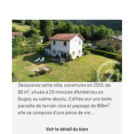
ST RAMBERT EN BUGEY 01
2
88,30 m
, 5 pièces
Ref : 8709
Maison à vendre
249 900 €
Visiter le site dédié
Découvrez cette villa, construite en 2010, de
90 m², située à 20 minutes d'Ambérieu en
Bugey, au calme absolu. Edifiée sur une belle
parcelle de terrain clos et paysagé de 856m²,
elle se compose d'une pièce de vie ...
Voir le détail du bien